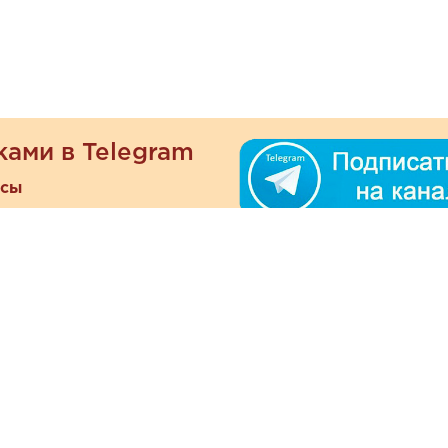
ками в Telegram
есы
ателям
Информация
ОО
Люб
О магазине
ра
зать
Наши магазины
При
Политика
а и оплата
конфиденциальности
Отзывы