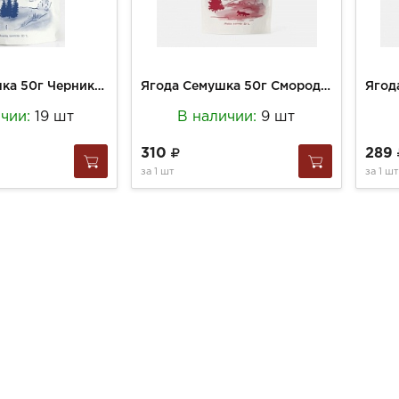
Ягода Семушка 50г Черника вяленая
Ягода Семушка 50г Смородина Красная
ичии:
19 шт
В наличии:
9 шт
310
289
за
1 шт
за
1 шт