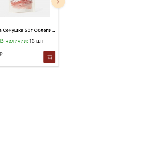
Ягода Семушка 50г Облепиха вяленая
Ягода Семушка 50г Клубника вяленая
В наличии:
16 шт
В наличии:
15 шт
310
за
1 шт