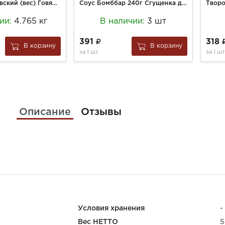
Сосиски Гезлевский (вес) Говяжьи порц
Соус Бомббар 240г Сгущенка д/п
ии:
4.765 кг
В наличии:
3 шт
391
318
В корзину
В корзину
за
1 шт
за
1 шт
Описание
Отзывы
Условия хранения
-
Вес НЕТТО
5