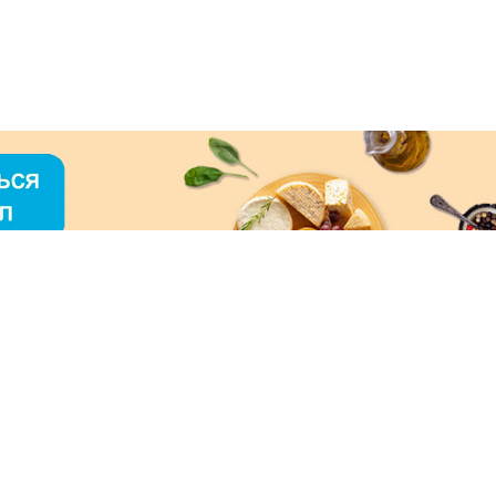
О «МЕРКУРИЙ»
ое использование контента без письменного
зрешения ООО «МЕРКУРИЙ» запрещено!
нимаем к оплате: