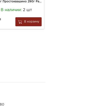
Творог Простоквашино 290г Рассыпчатый 9% пакет
Каша Нестле 200г Мультизлаковая молочная Гречневая м/у
В наличии:
2 шт
В наличии:
1 шт
237
В корзину
В корзину
за
1 шт
80