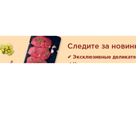
Следите за новин
✔ Эксклюзивные деликат
✔ Новые поступления
Покуп
Акции
+7 (978) 901-33-57
Как зака
Ежедневно с 8:00 до 20:00
Доставк
Обратная связь