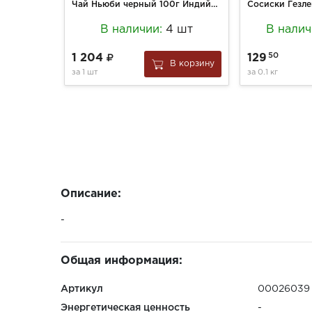
Чай Ньюби черный 100г Индийский завтрак к/п
В наличии:
4 шт
В налич
50
1 204
129
В корзину
за
1 шт
за
0.1 кг
Описание:
-
Общая информация:
Артикул
00026039
Энергетическая ценность
-