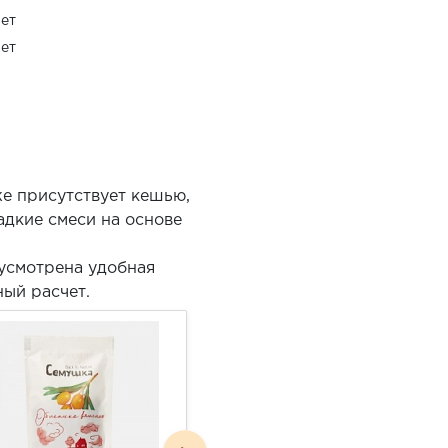
ет
ет
е присутствует кешью,
адкие смеси на основе
усмотрена удобная
ный расчет.