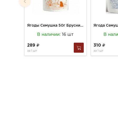
Ягоды Семушка 50г Брусника вяленая
В наличии:
16 шт
В нал
289
310
за
1 шт
за
1 шт