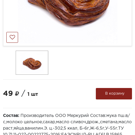
49
/
В корзину
1 шт
Состав:
Производитель ООО Меркурий Состав:мука пш.в/
с,молоко цельное,сахар,масло сливоч,дрож.,сметана,масло
раст,яйца,ванилин.Э. ц.-302,5 ккал, Б-6г,Ж-6,5г,У-55г.ТУ
10,71,11-027-00222775-2016;ЕАЭСNRUД-RU.АГ61.В.15865