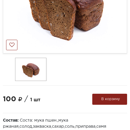
100
/
В корзину
1 шт
Состав:
Соста: мука пшен.,мука
ржаная,солод,закваска,сахар,соль,приправа,семя