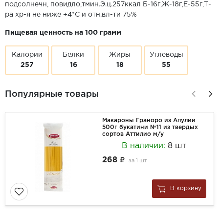
подсолнечн, повидло,тмин.Э.ц.257ккал Б-16г,Ж-18г,E-55г,Т-
ра хр-я не ниже +4*С и отн.вл-ти 75%
Пищевая ценность на 100 грамм
Калории
Белки
Жиры
Углеводы
257
16
18
55
Популярные товары
Макароны Граноро из Апулии
500г букатини №11 из твердых
сортов Аттилио м/у
В наличии:
8 шт
268
за
1 шт
В корзину